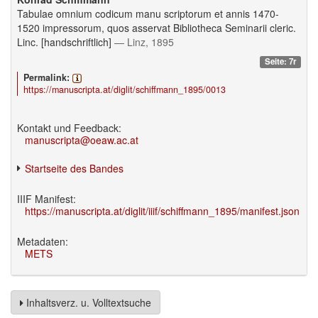
Tabulae omnium codicum manu scriptorum et annis 1470-
1520 impressorum, quos asservat Bibliotheca Seminarii cleric.
Linc. [handschriftlich]
— Linz, 1895
Seite: 7r
Permalink:
https://manuscripta.at/diglit/schiffmann_1895/0013
Kontakt und Feedback:
manuscripta@oeaw.ac.at
Startseite des Bandes
IIIF Manifest:
https://manuscripta.at/diglit/iiif/schiffmann_1895/manifest.json
Metadaten:
METS
Inhaltsverz. u. Volltextsuche