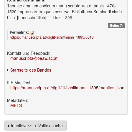
Tabulae omnium codicum manu scriptorum et annis 1470-
1520 impressorum, quos asservat Bibliotheca Seminarii cleric.
Linc. [handschriftlich]
— Linz, 1895
Seite: 7r
Permalink:
https://manuscripta.at/diglit/schiffmann_1895/0013
Kontakt und Feedback:
manuscripta@oeaw.ac.at
Startseite des Bandes
IIIF Manifest:
https://manuscripta.at/diglit/iiif/schiffmann_1895/manifest.json
Metadaten:
METS
Inhaltsverz. u. Volltextsuche