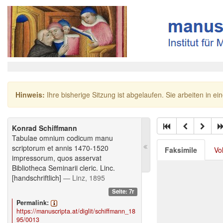
Hinweis:
Ihre bisherige Sitzung ist abgelaufen. Sie arbeiten in ei
Konrad Schiffmann
Tabulae omnium codicum manu
scriptorum et annis 1470-1520
Faksimile
Vo
impressorum, quos asservat
Bibliotheca Seminarii cleric. Linc.
[handschriftlich]
— Linz, 1895
Seite: 7r
Permalink:
https://manuscripta.at/diglit/schiffmann_18
95/0013