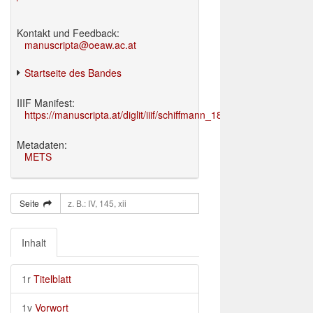
Kontakt und Feedback:
manuscripta@oeaw.ac.at
Startseite des Bandes
IIIF Manifest:
https://manuscripta.at/diglit/iiif/schiffmann_1895/manifest.json
Metadaten:
METS
Seite
Inhalt
1r
Titelblatt
1v
Vorwort