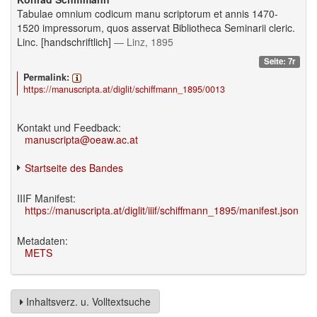
Tabulae omnium codicum manu scriptorum et annis 1470-
1520 impressorum, quos asservat Bibliotheca Seminarii cleric.
Linc. [handschriftlich]
— Linz, 1895
Seite: 7r
Permalink:
https://manuscripta.at/diglit/schiffmann_1895/0013
Kontakt und Feedback:
manuscripta@oeaw.ac.at
Startseite des Bandes
IIIF Manifest:
https://manuscripta.at/diglit/iiif/schiffmann_1895/manifest.json
Metadaten:
METS
Inhaltsverz. u. Volltextsuche