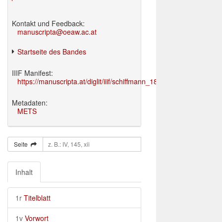
Kontakt und Feedback:
manuscripta@oeaw.ac.at
Startseite des Bandes
IIIF Manifest:
https://manuscripta.at/diglit/iiif/schiffmann_1895/manifest.json
Metadaten:
METS
Seite
Inhalt
1r
Titelblatt
1v
Vorwort