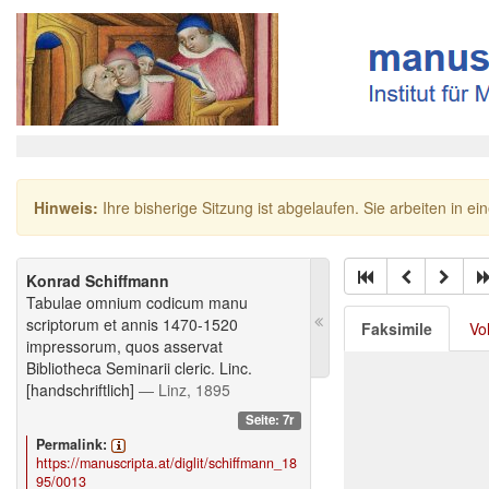
Hinweis:
Ihre bisherige Sitzung ist abgelaufen. Sie arbeiten in ei
Konrad Schiffmann
Tabulae omnium codicum manu
scriptorum et annis 1470-1520
Faksimile
Vo
impressorum, quos asservat
Bibliotheca Seminarii cleric. Linc.
[handschriftlich]
— Linz, 1895
Seite: 7r
Permalink:
https://manuscripta.at/diglit/schiffmann_18
95/0013