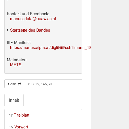
Kontakt und Feedback:
manuscripta@oeaw.ac.at
Startseite des Bandes
IIIF Manifest:
https://manuscripta.at/diglit/iiif/schiffmann_1895/manifest.json
Metadaten:
METS
Seite
Inhalt
1r
Titelblatt
1v
Vorwort