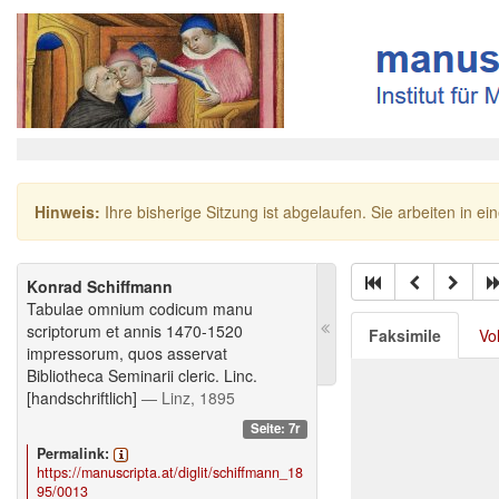
Hinweis:
Ihre bisherige Sitzung ist abgelaufen. Sie arbeiten in ei
Konrad Schiffmann
Tabulae omnium codicum manu
scriptorum et annis 1470-1520
Faksimile
Vo
impressorum, quos asservat
Bibliotheca Seminarii cleric. Linc.
[handschriftlich]
— Linz, 1895
Seite: 7r
Permalink:
https://manuscripta.at/diglit/schiffmann_18
95/0013