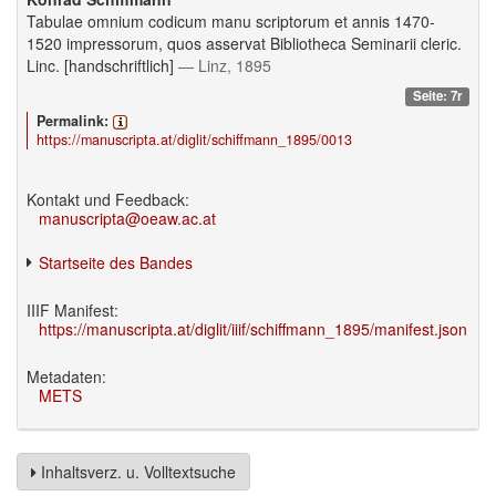
Tabulae omnium codicum manu scriptorum et annis 1470-
1520 impressorum, quos asservat Bibliotheca Seminarii cleric.
Linc. [handschriftlich]
— Linz, 1895
Seite: 7r
Permalink:
https://manuscripta.at/diglit/schiffmann_1895/0013
Kontakt und Feedback:
manuscripta@oeaw.ac.at
Startseite des Bandes
IIIF Manifest:
https://manuscripta.at/diglit/iiif/schiffmann_1895/manifest.json
Metadaten:
METS
Inhaltsverz. u. Volltextsuche