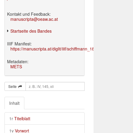
Kontakt und Feedback:
manuscripta@oeaw.ac.at
Startseite des Bandes
IIIF Manifest:
https://manuscripta.at/diglit/iiif/schiffmann_1895/manifest.json
Metadaten:
METS
Seite
Inhalt
1r
Titelblatt
1v
Vorwort