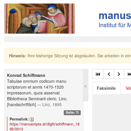
Hinweis:
Ihre bisherige Sitzung ist abgelaufen. Sie arbeiten in ei
Konrad Schiffmann
Tabulae omnium codicum manu
scriptorum et annis 1470-1520
Faksimile
Vo
impressorum, quos asservat
Bibliotheca Seminarii cleric. Linc.
[handschriftlich]
— Linz, 1895
Seite: 7r
Permalink:
https://manuscripta.at/diglit/schiffmann_18
95/0013