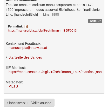
Tabulae omnium codicum manu scriptorum et annis 1470-
1520 impressorum, quos asservat Bibliotheca Seminarii cleric.
Linc. [handschriftlich]
— Linz, 1895
Seite: 7r
Permalink:
https://manuscripta.at/diglit/schiffmann_1895/0013
Kontakt und Feedback:
manuscripta@oeaw.ac.at
Startseite des Bandes
IIIF Manifest:
https://manuscripta.at/diglit/iiif/schiffmann_1895/manifest.json
Metadaten:
METS
Inhaltsverz. u. Volltextsuche