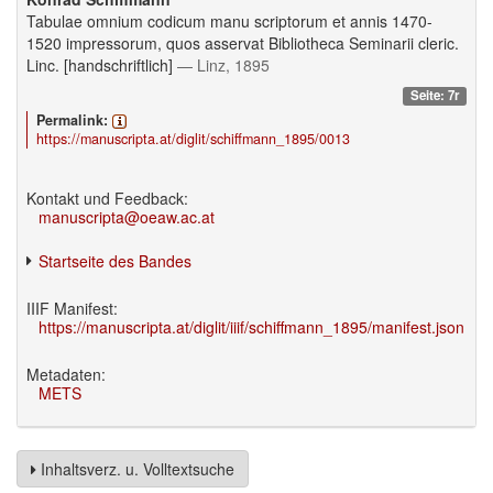
Tabulae omnium codicum manu scriptorum et annis 1470-
1520 impressorum, quos asservat Bibliotheca Seminarii cleric.
Linc. [handschriftlich]
— Linz, 1895
Seite: 7r
Permalink:
https://manuscripta.at/diglit/schiffmann_1895/0013
Kontakt und Feedback:
manuscripta@oeaw.ac.at
Startseite des Bandes
IIIF Manifest:
https://manuscripta.at/diglit/iiif/schiffmann_1895/manifest.json
Metadaten:
METS
Inhaltsverz. u. Volltextsuche