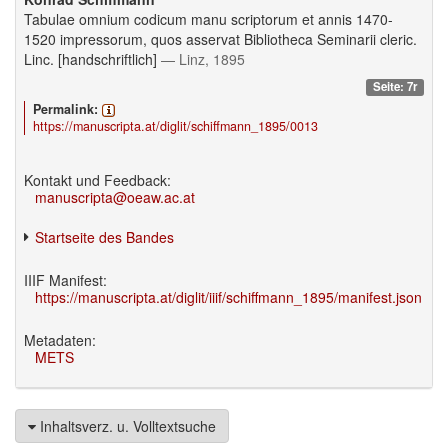
Tabulae omnium codicum manu scriptorum et annis 1470-
1520 impressorum, quos asservat Bibliotheca Seminarii cleric.
Linc. [handschriftlich]
— Linz, 1895
Seite: 7r
Permalink:
https://manuscripta.at/diglit/schiffmann_1895/0013
Kontakt und Feedback:
manuscripta@oeaw.ac.at
Startseite des Bandes
IIIF Manifest:
https://manuscripta.at/diglit/iiif/schiffmann_1895/manifest.json
Metadaten:
METS
Inhaltsverz. u. Volltextsuche