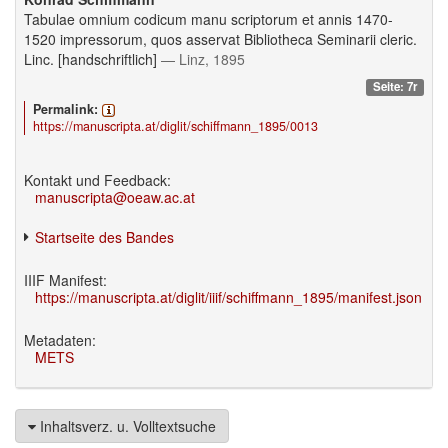
Tabulae omnium codicum manu scriptorum et annis 1470-
1520 impressorum, quos asservat Bibliotheca Seminarii cleric.
Linc. [handschriftlich]
— Linz, 1895
Seite: 7r
Permalink:
https://manuscripta.at/diglit/schiffmann_1895/0013
Kontakt und Feedback:
manuscripta@oeaw.ac.at
Startseite des Bandes
IIIF Manifest:
https://manuscripta.at/diglit/iiif/schiffmann_1895/manifest.json
Metadaten:
METS
Inhaltsverz. u. Volltextsuche