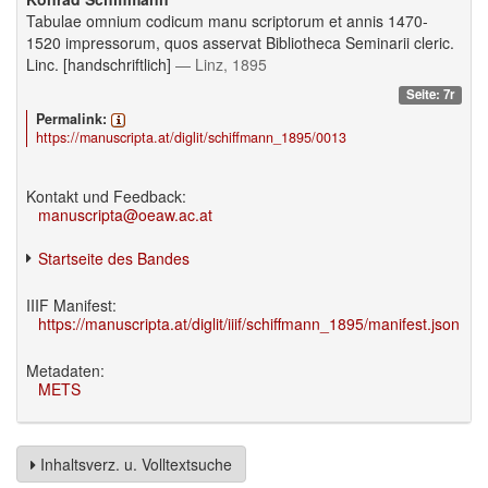
Tabulae omnium codicum manu scriptorum et annis 1470-
1520 impressorum, quos asservat Bibliotheca Seminarii cleric.
Linc. [handschriftlich]
— Linz, 1895
Seite: 7r
Permalink:
https://manuscripta.at/diglit/schiffmann_1895/0013
Kontakt und Feedback:
manuscripta@oeaw.ac.at
Startseite des Bandes
IIIF Manifest:
https://manuscripta.at/diglit/iiif/schiffmann_1895/manifest.json
Metadaten:
METS
Inhaltsverz. u. Volltextsuche