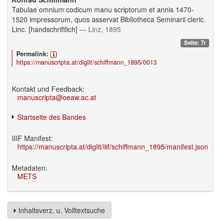
Tabulae omnium codicum manu scriptorum et annis 1470-
1520 impressorum, quos asservat Bibliotheca Seminarii cleric.
Linc. [handschriftlich]
— Linz, 1895
Seite: 7r
Permalink:
https://manuscripta.at/diglit/schiffmann_1895/0013
Kontakt und Feedback:
manuscripta@oeaw.ac.at
Startseite des Bandes
IIIF Manifest:
https://manuscripta.at/diglit/iiif/schiffmann_1895/manifest.json
Metadaten:
METS
Inhaltsverz. u. Volltextsuche