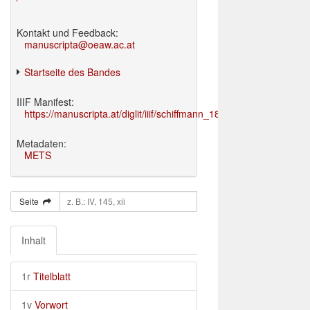
Kontakt und Feedback:
manuscripta@oeaw.ac.at
Startseite des Bandes
IIIF Manifest:
https://manuscripta.at/diglit/iiif/schiffmann_1895/manifest.json
Metadaten:
METS
Seite
Inhalt
1r
Titelblatt
1v
Vorwort