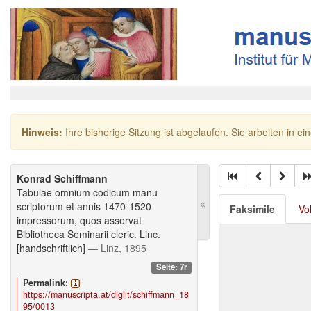
Hinweis:
Ihre bisherige Sitzung ist abgelaufen. Sie arbeiten in ei
Konrad Schiffmann
Tabulae omnium codicum manu
scriptorum et annis 1470-1520
Faksimile
Vo
impressorum, quos asservat
Bibliotheca Seminarii cleric. Linc.
[handschriftlich]
— Linz, 1895
Seite: 7r
Permalink:
https://manuscripta.at/diglit/schiffmann_18
95/0013