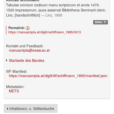
Tabulae omnium codicum manu scriptorum et annis 1470-
1520 impressorum, quos asservat Bibliotheca Seminarii cleric.
Linc. [handschriftlich]
— Linz, 1895
Seite: 7r
Permalink:
https://manuscripta.at/diglit/schiffmann_1895/0013
Kontakt und Feedback:
manuscripta@oeaw.ac.at
Startseite des Bandes
IIIF Manifest:
https://manuscripta.at/diglit/iiif/schiffmann_1895/manifest.json
Metadaten:
METS
Inhaltsverz. u. Volltextsuche