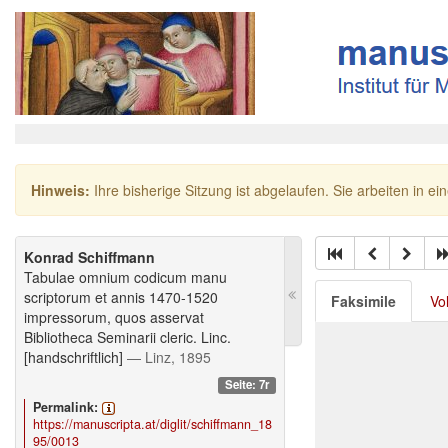
Hinweis:
Ihre bisherige Sitzung ist abgelaufen. Sie arbeiten in ei
Konrad Schiffmann
Tabulae omnium codicum manu
scriptorum et annis 1470-1520
Faksimile
Vo
impressorum, quos asservat
Bibliotheca Seminarii cleric. Linc.
[handschriftlich]
— Linz, 1895
Seite: 7r
Permalink:
https://manuscripta.at/diglit/schiffmann_18
95/0013