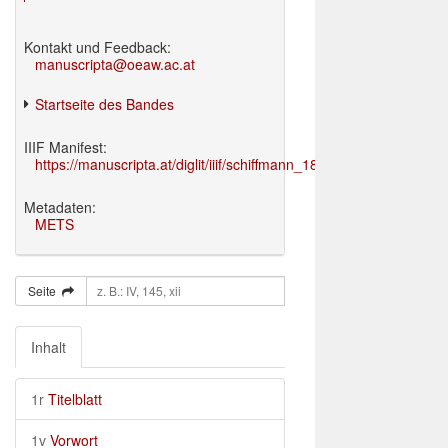
Kontakt und Feedback:
manuscripta@oeaw.ac.at
Startseite des Bandes
IIIF Manifest:
https://manuscripta.at/diglit/iiif/schiffmann_1895/manifest.json
Metadaten:
METS
Seite
Inhalt
1r
Titelblatt
1v
Vorwort