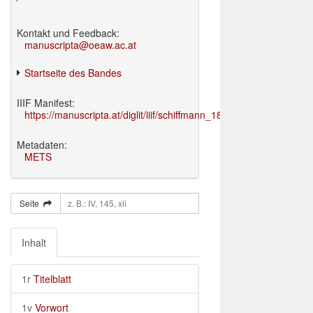
Kontakt und Feedback:
manuscripta@oeaw.ac.at
Startseite des Bandes
IIIF Manifest:
https://manuscripta.at/diglit/iiif/schiffmann_1895/manifest.json
Metadaten:
METS
Seite
Inhalt
1r
Titelblatt
1v
Vorwort