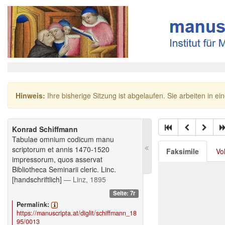
Hinweis:
Ihre bisherige Sitzung ist abgelaufen. Sie arbeiten in ei
Konrad Schiffmann
Tabulae omnium codicum manu
scriptorum et annis 1470-1520
Faksimile
Vo
impressorum, quos asservat
Bibliotheca Seminarii cleric. Linc.
[handschriftlich]
— Linz, 1895
Seite: 7r
Permalink:
https://manuscripta.at/diglit/schiffmann_18
95/0013