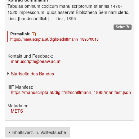
Tabulae omnium codicum manu scriptorum et annis 1470-
1520 impressorum, quos asservat Bibliotheca Seminarii cleric.
Linc. [handschriftlich]
— Linz, 1895
Seite: 7r
Permalink:
https://manuscripta.at/diglit/schiffmann_1895/0013
Kontakt und Feedback:
manuscripta@oeaw.ac.at
Startseite des Bandes
IIIF Manifest:
https://manuscripta.at/diglit/iiif/schiffmann_1895/manifest.json
Metadaten:
METS
Inhaltsverz. u. Volltextsuche