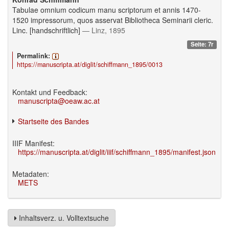
Tabulae omnium codicum manu scriptorum et annis 1470-
1520 impressorum, quos asservat Bibliotheca Seminarii cleric.
Linc. [handschriftlich]
— Linz, 1895
Seite: 7r
Permalink:
https://manuscripta.at/diglit/schiffmann_1895/0013
Kontakt und Feedback:
manuscripta@oeaw.ac.at
Startseite des Bandes
IIIF Manifest:
https://manuscripta.at/diglit/iiif/schiffmann_1895/manifest.json
Metadaten:
METS
Inhaltsverz. u. Volltextsuche