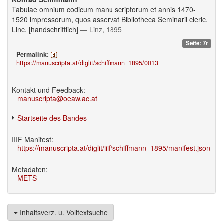
Tabulae omnium codicum manu scriptorum et annis 1470-
1520 impressorum, quos asservat Bibliotheca Seminarii cleric.
Linc. [handschriftlich]
— Linz, 1895
Seite: 7r
Permalink:
https://manuscripta.at/diglit/schiffmann_1895/0013
Kontakt und Feedback:
manuscripta@oeaw.ac.at
Startseite des Bandes
IIIF Manifest:
https://manuscripta.at/diglit/iiif/schiffmann_1895/manifest.json
Metadaten:
METS
Inhaltsverz. u. Volltextsuche