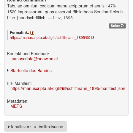
Tabulae omnium codicum manu scriptorum et annis 1470-
1520 impressorum, quos asservat Bibliotheca Seminarii cleric.
Linc. [handschriftlich]
— Linz, 1895
Seite: 7r
Permalink:
https://manuscripta.at/diglit/schiffmann_1895/0013
Kontakt und Feedback:
manuscripta@oeaw.ac.at
Startseite des Bandes
IIIF Manifest:
https://manuscripta.at/diglit/iiif/schiffmann_1895/manifest.json
Metadaten:
METS
Inhaltsverz. u. Volltextsuche