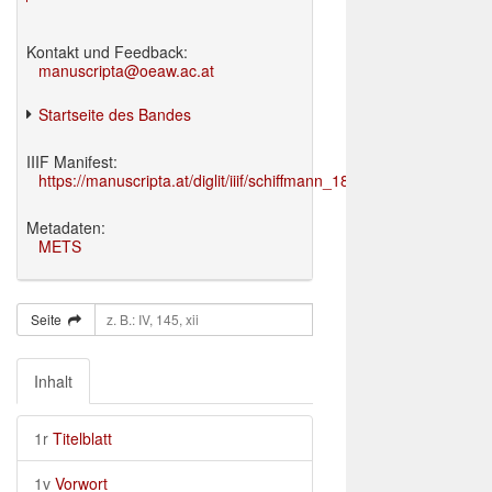
Kontakt und Feedback:
manuscripta@oeaw.ac.at
Startseite des Bandes
IIIF Manifest:
https://manuscripta.at/diglit/iiif/schiffmann_1895/manifest.json
Metadaten:
METS
Seite
Inhalt
1r
Titelblatt
1v
Vorwort