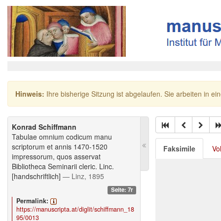
Hinweis:
Ihre bisherige Sitzung ist abgelaufen. Sie arbeiten in ei
Konrad Schiffmann
Tabulae omnium codicum manu
scriptorum et annis 1470-1520
Faksimile
Vo
impressorum, quos asservat
Bibliotheca Seminarii cleric. Linc.
[handschriftlich]
— Linz, 1895
Seite: 7r
Permalink:
https://manuscripta.at/diglit/schiffmann_18
95/0013