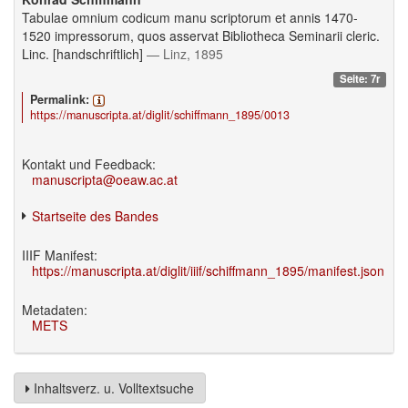
Tabulae omnium codicum manu scriptorum et annis 1470-
1520 impressorum, quos asservat Bibliotheca Seminarii cleric.
Linc. [handschriftlich]
— Linz, 1895
Seite: 7r
Permalink:
https://manuscripta.at/diglit/schiffmann_1895/0013
Kontakt und Feedback:
manuscripta@oeaw.ac.at
Startseite des Bandes
IIIF Manifest:
https://manuscripta.at/diglit/iiif/schiffmann_1895/manifest.json
Metadaten:
METS
Inhaltsverz. u. Volltextsuche