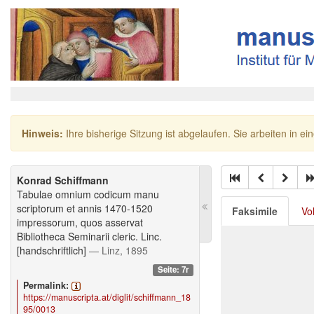
Hinweis:
Ihre bisherige Sitzung ist abgelaufen. Sie arbeiten in ei
Konrad Schiffmann
Tabulae omnium codicum manu
scriptorum et annis 1470-1520
Faksimile
Vo
impressorum, quos asservat
Bibliotheca Seminarii cleric. Linc.
[handschriftlich]
— Linz, 1895
Seite: 7r
Permalink:
https://manuscripta.at/diglit/schiffmann_18
95/0013