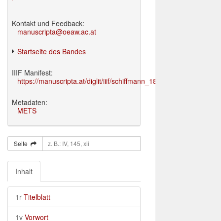
Kontakt und Feedback:
manuscripta@oeaw.ac.at
Startseite des Bandes
IIIF Manifest:
https://manuscripta.at/diglit/iiif/schiffmann_1895/manifest.json
Metadaten:
METS
Seite
Inhalt
1r
Titelblatt
1v
Vorwort