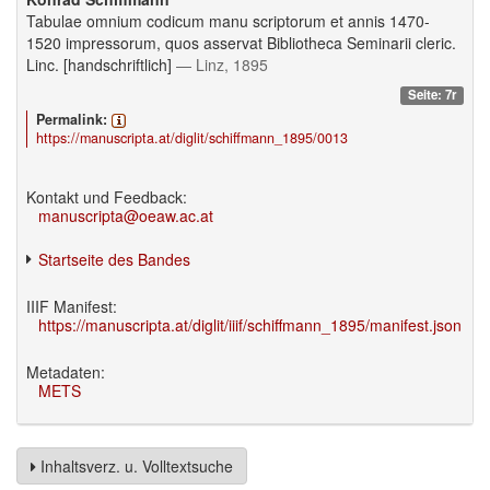
Tabulae omnium codicum manu scriptorum et annis 1470-
1520 impressorum, quos asservat Bibliotheca Seminarii cleric.
Linc. [handschriftlich]
— Linz, 1895
Seite: 7r
Permalink:
https://manuscripta.at/diglit/schiffmann_1895/0013
Kontakt und Feedback:
manuscripta@oeaw.ac.at
Startseite des Bandes
IIIF Manifest:
https://manuscripta.at/diglit/iiif/schiffmann_1895/manifest.json
Metadaten:
METS
Inhaltsverz. u. Volltextsuche