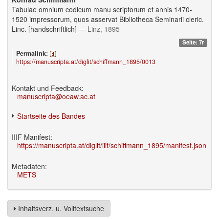
Tabulae omnium codicum manu scriptorum et annis 1470-
1520 impressorum, quos asservat Bibliotheca Seminarii cleric.
Linc. [handschriftlich]
— Linz, 1895
Seite: 7r
Permalink:
https://manuscripta.at/diglit/schiffmann_1895/0013
Kontakt und Feedback:
manuscripta@oeaw.ac.at
Startseite des Bandes
IIIF Manifest:
https://manuscripta.at/diglit/iiif/schiffmann_1895/manifest.json
Metadaten:
METS
Inhaltsverz. u. Volltextsuche