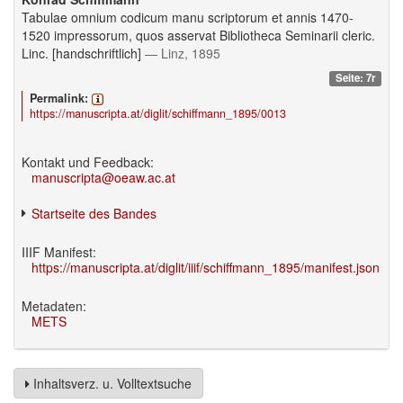
Tabulae omnium codicum manu scriptorum et annis 1470-
1520 impressorum, quos asservat Bibliotheca Seminarii cleric.
Linc. [handschriftlich]
— Linz, 1895
Seite: 7r
Permalink:
https://manuscripta.at/diglit/schiffmann_1895/0013
Kontakt und Feedback:
manuscripta@oeaw.ac.at
Startseite des Bandes
IIIF Manifest:
https://manuscripta.at/diglit/iiif/schiffmann_1895/manifest.json
Metadaten:
METS
Inhaltsverz. u. Volltextsuche