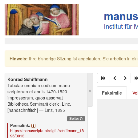
Hinweis:
Ihre bisherige Sitzung ist abgelaufen. Sie arbeiten in ei
Konrad Schiffmann
Tabulae omnium codicum manu
scriptorum et annis 1470-1520
Faksimile
Vo
impressorum, quos asservat
Bibliotheca Seminarii cleric. Linc.
[handschriftlich]
— Linz, 1895
Seite: 7r
Permalink:
https://manuscripta.at/diglit/schiffmann_18
95/0013