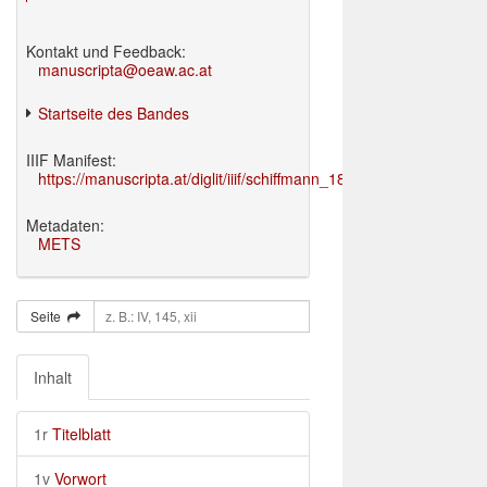
Kontakt und Feedback:
manuscripta@oeaw.ac.at
Startseite des Bandes
IIIF Manifest:
https://manuscripta.at/diglit/iiif/schiffmann_1895/manifest.json
Metadaten:
METS
Seite
Inhalt
1r
Titelblatt
1v
Vorwort