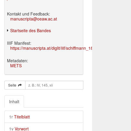
Kontakt und Feedback:
manuscripta@oeaw.ac.at
Startseite des Bandes
IIIF Manifest:
https://manuscripta.at/diglit/iiif/schiffmann_1895/manifest.json
Metadaten:
METS
Seite
Inhalt
1r
Titelblatt
1v
Vorwort