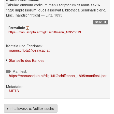
Tabulae omnium codicum manu scriptorum et annis 1470-
1520 impressorum, quos asservat Bibliotheca Seminarii cleric.
Linc. [handschriftlich]
— Linz, 1895
Seite: 7r
Permalink:
https://manuscripta.at/diglit/schiffmann_1895/0013
Kontakt und Feedback:
manuscripta@oeaw.ac.at
Startseite des Bandes
IIIF Manifest:
https://manuscripta.at/diglit/iiif/schiffmann_1895/manifest.json
Metadaten:
METS
Inhaltsverz. u. Volltextsuche