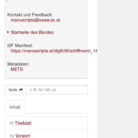
Kontakt und Feedback:
manuscripta@oeaw.ac.at
Startseite des Bandes
IIIF Manifest:
https://manuscripta.at/diglit/iiif/schiffmann_1895/manifest.json
Metadaten:
METS
Seite
Inhalt
1r
Titelblatt
1v
Vorwort