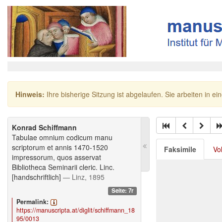
Hinweis:
Ihre bisherige Sitzung ist abgelaufen. Sie arbeiten in ei
Konrad Schiffmann
Tabulae omnium codicum manu
scriptorum et annis 1470-1520
Faksimile
Vo
impressorum, quos asservat
Bibliotheca Seminarii cleric. Linc.
[handschriftlich]
— Linz, 1895
Seite: 7r
Permalink:
https://manuscripta.at/diglit/schiffmann_18
95/0013