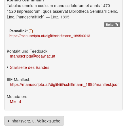
Tabulae omnium codicum manu scriptorum et annis 1470-
1520 impressorum, quos asservat Bibliotheca Seminarii cleric.
Linc. [handschriftlich]
— Linz, 1895
Seite: 7r
Permalink:
https://manuscripta.at/diglit/schiffmann_1895/0013
Kontakt und Feedback:
manuscripta@oeaw.ac.at
Startseite des Bandes
IIIF Manifest:
https://manuscripta.at/diglit/iiif/schiffmann_1895/manifest.json
Metadaten:
METS
Inhaltsverz. u. Volltextsuche