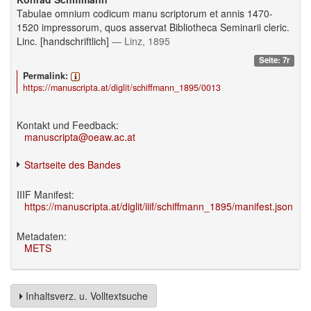
Tabulae omnium codicum manu scriptorum et annis 1470-
1520 impressorum, quos asservat Bibliotheca Seminarii cleric.
Linc. [handschriftlich]
— Linz, 1895
Seite: 7r
Permalink:
https://manuscripta.at/diglit/schiffmann_1895/0013
Kontakt und Feedback:
manuscripta@oeaw.ac.at
Startseite des Bandes
IIIF Manifest:
https://manuscripta.at/diglit/iiif/schiffmann_1895/manifest.json
Metadaten:
METS
Inhaltsverz. u. Volltextsuche