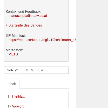
Kontakt und Feedback:
manuscripta@oeaw.ac.at
Startseite des Bandes
IIIF Manifest:
https://manuscripta.at/diglit/iiif/schiffmann_1895/manifest.json
Metadaten:
METS
Seite
Inhalt
1r
Titelblatt
1v
Vorwort