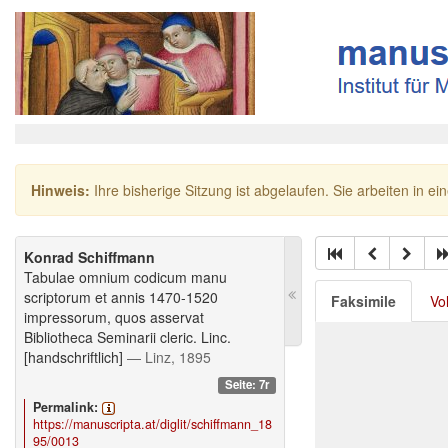
Hinweis:
Ihre bisherige Sitzung ist abgelaufen. Sie arbeiten in ei
Konrad Schiffmann
Tabulae omnium codicum manu
scriptorum et annis 1470-1520
Faksimile
Vo
impressorum, quos asservat
Bibliotheca Seminarii cleric. Linc.
[handschriftlich]
— Linz, 1895
Seite: 7r
Permalink:
https://manuscripta.at/diglit/schiffmann_18
95/0013