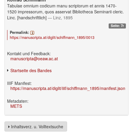
Tabulae omnium codicum manu scriptorum et annis 1470-
1520 impressorum, quos asservat Bibliotheca Seminarii cleric.
Linc. [handschriftlich]
— Linz, 1895
Seite: 7r
Permalink:
https://manuscripta.at/diglit/schiffmann_1895/0013
Kontakt und Feedback:
manuscripta@oeaw.ac.at
Startseite des Bandes
IIIF Manifest:
https://manuscripta.at/diglit/iiif/schiffmann_1895/manifest.json
Metadaten:
METS
Inhaltsverz. u. Volltextsuche