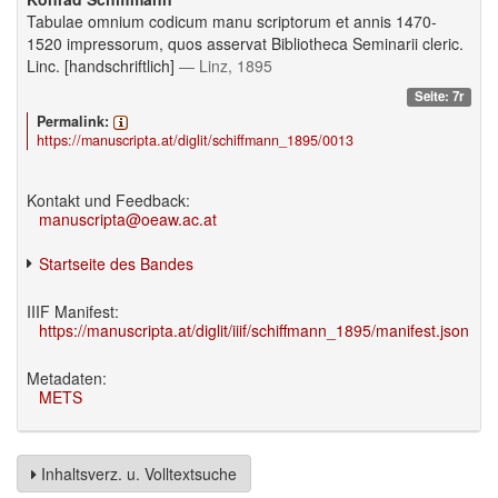
Tabulae omnium codicum manu scriptorum et annis 1470-
1520 impressorum, quos asservat Bibliotheca Seminarii cleric.
Linc. [handschriftlich]
— Linz, 1895
Seite: 7r
Permalink:
https://manuscripta.at/diglit/schiffmann_1895/0013
Kontakt und Feedback:
manuscripta@oeaw.ac.at
Startseite des Bandes
IIIF Manifest:
https://manuscripta.at/diglit/iiif/schiffmann_1895/manifest.json
Metadaten:
METS
Inhaltsverz. u. Volltextsuche