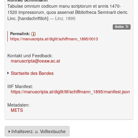
Tabulae omnium codicum manu scriptorum et annis 1470-
1520 impressorum, quos asservat Bibliotheca Seminarii cleric.
Linc. [handschriftlich]
— Linz, 1895
Seite: 7r
Permalink:
https://manuscripta.at/diglit/schiffmann_1895/0013
Kontakt und Feedback:
manuscripta@oeaw.ac.at
Startseite des Bandes
IIIF Manifest:
https://manuscripta.at/diglit/iiif/schiffmann_1895/manifest.json
Metadaten:
METS
Inhaltsverz. u. Volltextsuche