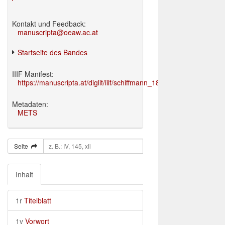
Kontakt und Feedback:
manuscripta@oeaw.ac.at
Startseite des Bandes
IIIF Manifest:
https://manuscripta.at/diglit/iiif/schiffmann_1895/manifest.json
Metadaten:
METS
Seite
Inhalt
1r
Titelblatt
1v
Vorwort