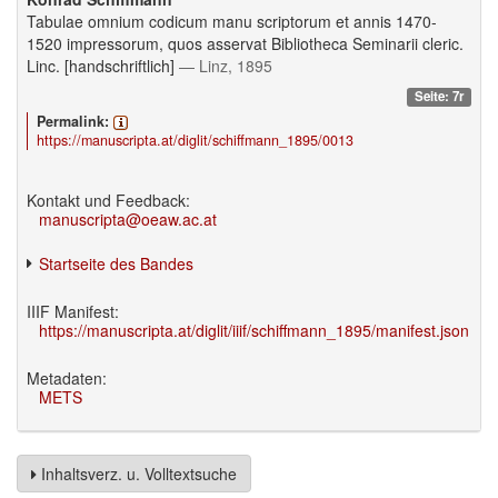
Tabulae omnium codicum manu scriptorum et annis 1470-
1520 impressorum, quos asservat Bibliotheca Seminarii cleric.
Linc. [handschriftlich]
— Linz, 1895
Seite: 7r
Permalink:
https://manuscripta.at/diglit/schiffmann_1895/0013
Kontakt und Feedback:
manuscripta@oeaw.ac.at
Startseite des Bandes
IIIF Manifest:
https://manuscripta.at/diglit/iiif/schiffmann_1895/manifest.json
Metadaten:
METS
Inhaltsverz. u. Volltextsuche