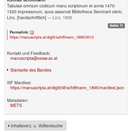
Tabulae omnium codicum manu scriptorum et annis 1470-
1520 impressorum, quos asservat Bibliotheca Seminarii cleric.
Linc. [handschriftlich]
— Linz, 1895
Seite: 7r
Permalink:
https://manuscripta.at/diglit/schiffmann_1895/0013
Kontakt und Feedback:
manuscripta@oeaw.ac.at
Startseite des Bandes
IIIF Manifest:
https://manuscripta.at/diglit/iiif/schiffmann_1895/manifest.json
Metadaten:
METS
Inhaltsverz. u. Volltextsuche