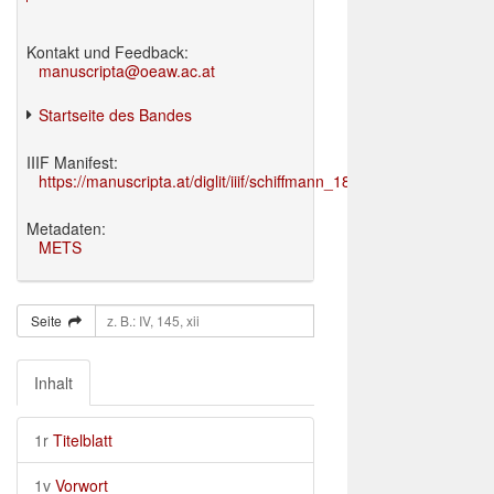
Kontakt und Feedback:
manuscripta@oeaw.ac.at
Startseite des Bandes
IIIF Manifest:
https://manuscripta.at/diglit/iiif/schiffmann_1895/manifest.json
Metadaten:
METS
Seite
Inhalt
1r
Titelblatt
1v
Vorwort