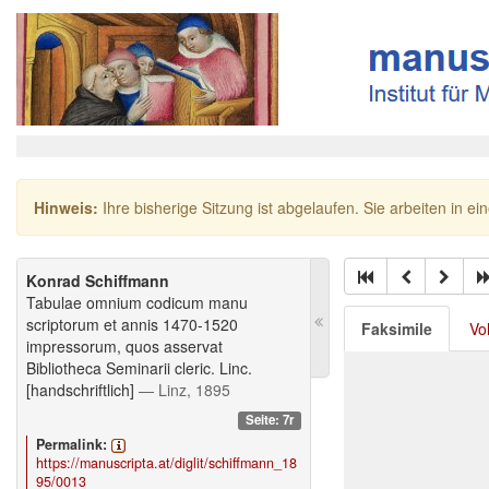
Hinweis:
Ihre bisherige Sitzung ist abgelaufen. Sie arbeiten in ei
Konrad Schiffmann
Tabulae omnium codicum manu
scriptorum et annis 1470-1520
Faksimile
Vo
impressorum, quos asservat
Bibliotheca Seminarii cleric. Linc.
[handschriftlich]
— Linz, 1895
Seite: 7r
Permalink:
https://manuscripta.at/diglit/schiffmann_18
95/0013