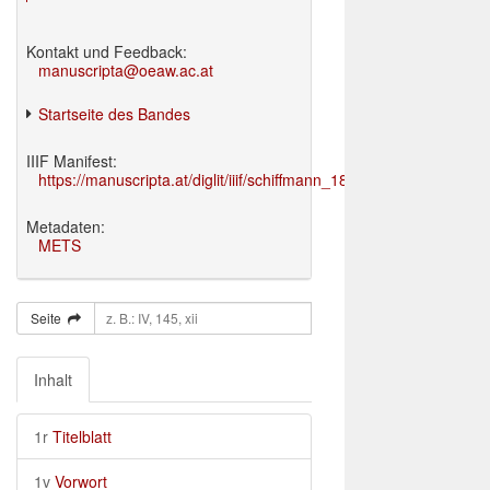
Kontakt und Feedback:
manuscripta@oeaw.ac.at
Startseite des Bandes
IIIF Manifest:
https://manuscripta.at/diglit/iiif/schiffmann_1895/manifest.json
Metadaten:
METS
Seite
Inhalt
1r
Titelblatt
1v
Vorwort