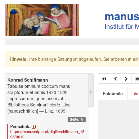
Hinweis:
Ihre bisherige Sitzung ist abgelaufen. Sie arbeiten in ei
Konrad Schiffmann
Tabulae omnium codicum manu
scriptorum et annis 1470-1520
Faksimile
Vo
impressorum, quos asservat
Bibliotheca Seminarii cleric. Linc.
[handschriftlich]
— Linz, 1895
Seite: 7r
Permalink:
https://manuscripta.at/diglit/schiffmann_18
95/0013