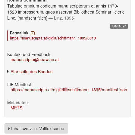
Tabulae omnium codicum manu scriptorum et annis 1470-
1520 impressorum, quos asservat Bibliotheca Seminarii cleric.
Linc. [handschriftlich]
— Linz, 1895
Seite: 7r
Permalink:
https://manuscripta.at/diglit/schiffmann_1895/0013
Kontakt und Feedback:
manuscripta@oeaw.ac.at
Startseite des Bandes
IIIF Manifest:
https://manuscripta.at/diglit/iiif/schiffmann_1895/manifest.json
Metadaten:
METS
Inhaltsverz. u. Volltextsuche