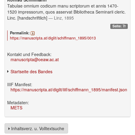
Tabulae omnium codicum manu scriptorum et annis 1470-
1520 impressorum, quos asservat Bibliotheca Seminarii cleric.
Linc. [handschriftlich]
— Linz, 1895
Seite: 7r
Permalink:
https://manuscripta.at/diglit/schiffmann_1895/0013
Kontakt und Feedback:
manuscripta@oeaw.ac.at
Startseite des Bandes
IIIF Manifest:
https://manuscripta.at/diglit/iiif/schiffmann_1895/manifest.json
Metadaten:
METS
Inhaltsverz. u. Volltextsuche