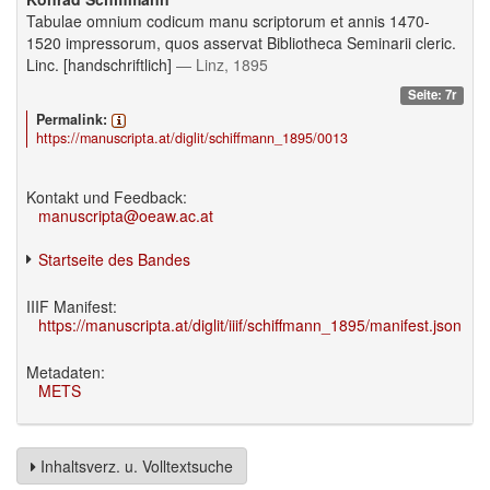
Tabulae omnium codicum manu scriptorum et annis 1470-
1520 impressorum, quos asservat Bibliotheca Seminarii cleric.
Linc. [handschriftlich]
— Linz, 1895
Seite: 7r
Permalink:
https://manuscripta.at/diglit/schiffmann_1895/0013
Kontakt und Feedback:
manuscripta@oeaw.ac.at
Startseite des Bandes
IIIF Manifest:
https://manuscripta.at/diglit/iiif/schiffmann_1895/manifest.json
Metadaten:
METS
Inhaltsverz. u. Volltextsuche