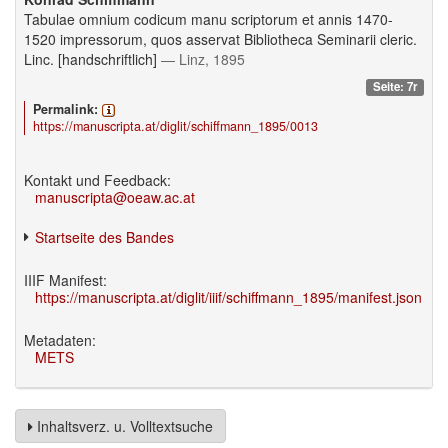
Tabulae omnium codicum manu scriptorum et annis 1470-
1520 impressorum, quos asservat Bibliotheca Seminarii cleric.
Linc. [handschriftlich]
— Linz, 1895
Seite: 7r
Permalink:
https://manuscripta.at/diglit/schiffmann_1895/0013
Kontakt und Feedback:
manuscripta@oeaw.ac.at
Startseite des Bandes
IIIF Manifest:
https://manuscripta.at/diglit/iiif/schiffmann_1895/manifest.json
Metadaten:
METS
Inhaltsverz. u. Volltextsuche