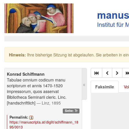
Hinweis:
Ihre bisherige Sitzung ist abgelaufen. Sie arbeiten in ei
Konrad Schiffmann
Tabulae omnium codicum manu
scriptorum et annis 1470-1520
Faksimile
Vo
impressorum, quos asservat
Bibliotheca Seminarii cleric. Linc.
[handschriftlich]
— Linz, 1895
Seite: 7r
Permalink:
https://manuscripta.at/diglit/schiffmann_18
95/0013