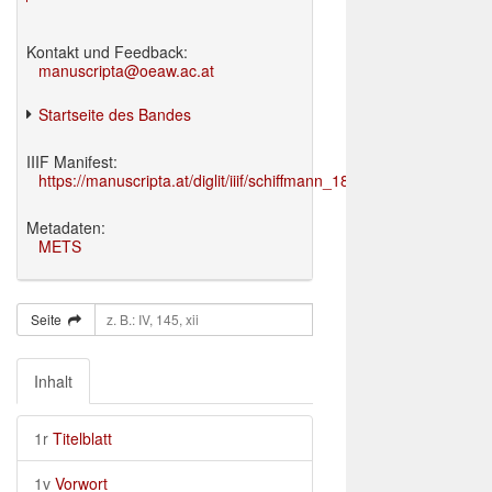
Kontakt und Feedback:
manuscripta@oeaw.ac.at
Startseite des Bandes
IIIF Manifest:
https://manuscripta.at/diglit/iiif/schiffmann_1895/manifest.json
Metadaten:
METS
Seite
Inhalt
1r
Titelblatt
1v
Vorwort