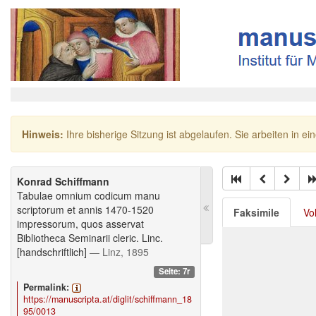
Hinweis:
Ihre bisherige Sitzung ist abgelaufen. Sie arbeiten in ei
Konrad Schiffmann
Tabulae omnium codicum manu
scriptorum et annis 1470-1520
Faksimile
Vo
impressorum, quos asservat
Bibliotheca Seminarii cleric. Linc.
[handschriftlich]
— Linz, 1895
Seite: 7r
Permalink:
https://manuscripta.at/diglit/schiffmann_18
95/0013