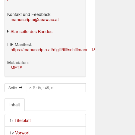
Kontakt und Feedback:
manuscripta@oeaw.ac.at
Startseite des Bandes
IIIF Manifest:
https://manuscripta.at/diglit/iiif/schiffmann_1895/manifest.json
Metadaten:
METS
Seite
Inhalt
1r
Titelblatt
1v
Vorwort