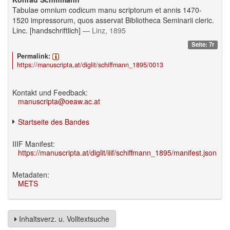
Tabulae omnium codicum manu scriptorum et annis 1470-
1520 impressorum, quos asservat Bibliotheca Seminarii cleric.
Linc. [handschriftlich]
— Linz, 1895
Seite: 7r
Permalink:
https://manuscripta.at/diglit/schiffmann_1895/0013
Kontakt und Feedback:
manuscripta@oeaw.ac.at
Startseite des Bandes
IIIF Manifest:
https://manuscripta.at/diglit/iiif/schiffmann_1895/manifest.json
Metadaten:
METS
Inhaltsverz. u. Volltextsuche